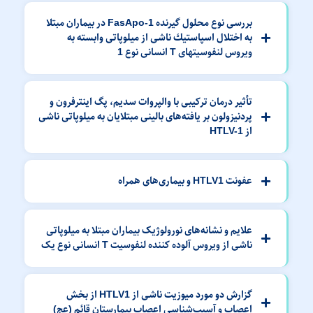
بررسی نوع محلول گیرنده FasApo-1 در بیماران مبتلا
به اختلال اسپاستیك ناشی از میلوپاتی وابسته به
ویروس لنفوسیتهای T انسانی نوع 1
تأثیر درمان ترکیبی با والپروات سدیم، پگ اینترفرون و
پردنیزولون بر یافته‌های بالینی مبتلایان به میلوپاتی ناشی
از HTLV-1
عفونت HTLV1 و بیماری‌های همراه
علایم و نشانه‌های نورولوژیک بیماران مبتلا به میلوپاتی
ناشی از ویروس آلوده کننده لنفوسیت T انسانی نوع یک
گزارش دو مورد میوزیت ناشی از HTLV1 از بخش
اعصاب و آسیب‌شناسی اعصاب بیمارستان قائم (عج)