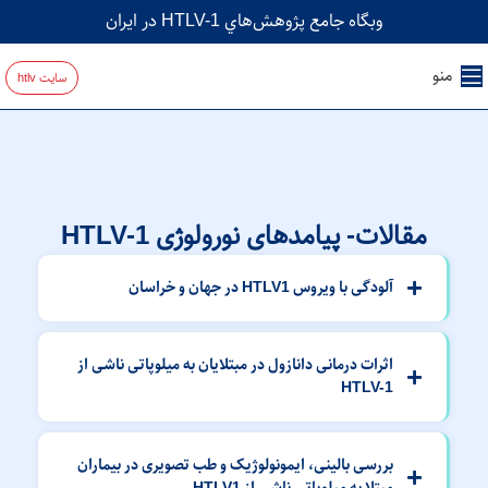
وبگاه جامع پژوهش‌هاي HTLV-1 در ايران
منو
سایت htlv
مقالات- پیامدهای نورولوژی HTLV-1
آلودگی با ويروس HTLV1 در جهان و خراسان
اثرات درمانی دانازول در مبتلایان به میلوپاتی ناشی از
HTLV-1
بررسی بالینی، ایمونولوژیک و طب تصویری در بیماران