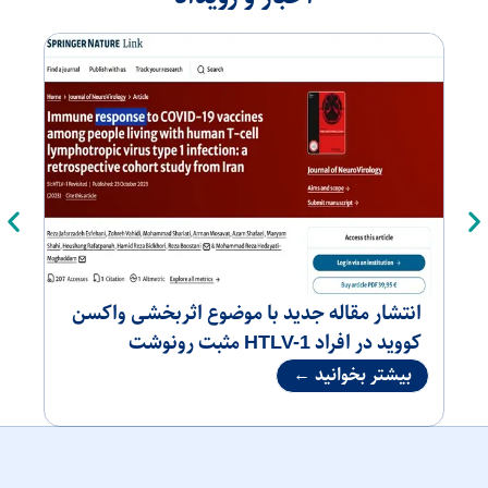
انتشار مقاله جدید با موضوع اثربخشی واکسن
انت
کووید در افراد HTLV-1 مثبت رونوشت
کووید
بیشتر بخوانید ←
بی