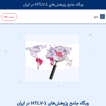
وبگاه جامع پژوهش‌هاي HTLV-1 در ايران
منو
سایت htlv
وبگاه جامع پژوهش‌های HTLV-1 در ایران