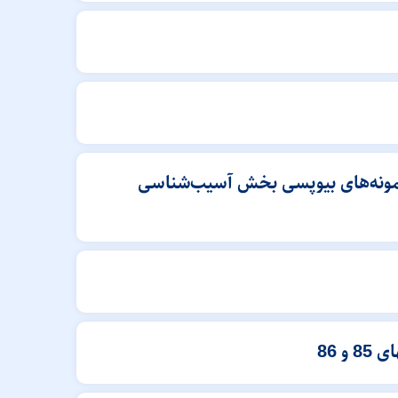
م ویروس HTLV-1 در لنفوم‌های اولیه دستگاه گوارش: مطالعه 22 ساله (1382-1360) نمونه‌های بیوپسی بخش آسیب‌شناسی