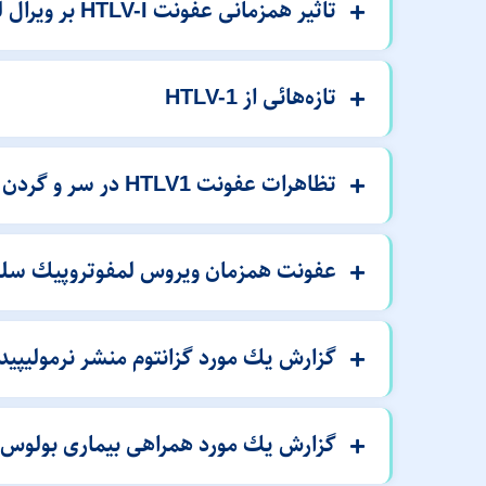
تاثیر همزمانی عفونت HTLV-I بر ویرال لود ویروس HIV، ماركرهای ایمونوفونوتیبیک و عوارض كلینیكى آن
تازه‌هائی از HTLV-1
تظاهرات عفونت HTLV1 در سر و گردن
عفونت همزمان ویروس لمفوتروپیك سلول 
گزارش یك مورد گزانتوم منشر نرمولیپیدمیك در بیمار مبتلا به
گزارش یك مورد همراهی بیماری بولوس پمفیگوئید و 