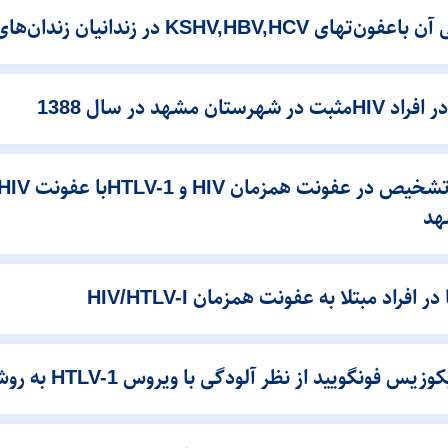
هد
راد مبتلا به عفونت همزمان HIV/HTLV-I
نگویید از نظر آلودگی با ویروس HTLV-1 به روش PCR