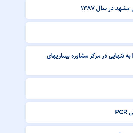
بررسی مقایسه ای شدت بیماری در بدو تشخیص در عفونت همزمان HIV و HTLV-1با عفونت HIV به تنهایی در مرکز مشاوره بیماریهای