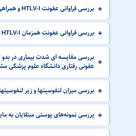
بررسى فراوانى عفونت HTLV-I و همراهى آن باعفون‌تهاى KSHV,HBV,HCV در زندانیان زندان‌هاى مشهد در سال ١٣٨٧
بررسی فراوانی عفونت همزمان HTLV-I در افراد HIVمثبت در شهرستان مشهد در سال 1388
عفونی رفتاری دانشگاه علوم پزشکی مش
بررسی میزان لنفوسیتها و زیر لنفوسیتها در اف
بررسی نمونه‌های پوستی مبتلایان به مایكوزیس فو