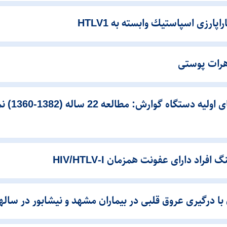
پارزی اسپاستیك وابسته به HTLV1
بررسی ژنو
د دارای عفونت همزمان HIV/HTLV‐I