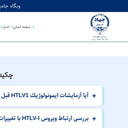
وبگاه جامع پژوهش‌های HTLV-1 در
صفحه اصلی
اخبار
چکیده
آیا آزمایشات ایمونولوژیك HTLV1 قبل از انجام كاتتریسم قلبی در بیماریهای مادرزادی قلبی ضروری است؟
بررسی ارتباط ویروس HTLV-I با تغییرات سلولی بافت اپی تلیالی دهانه رحم