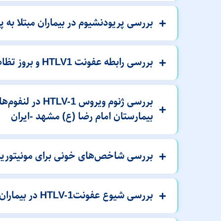
بررسی پریودنشیوم در بیماران مبتلا به پارا
بررسی رابطه عفونت HTLV1 و بروز تظاهرات پوستی
بیمارستان امام رضا (ع) مشهد -ایران
بررسی شاخص‌های خونی برای مونیتورینگ افرا
بررسی شیوع عفونتHTLV-1 در بیماران با درگیری عروق قلبی در بیماران مشهد و نیشابور در سالهای 85 و 86