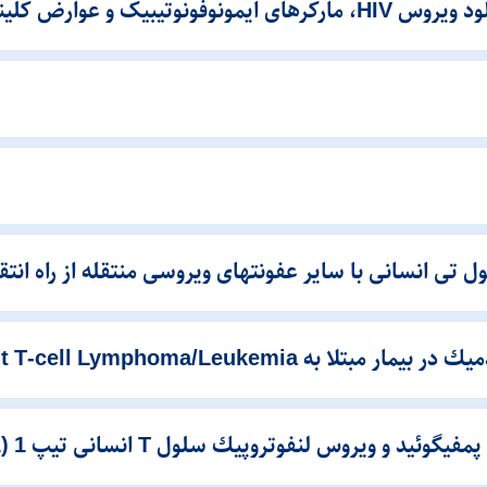
تی انسانی با سایر عفونتهای ویروسی منتقله از راه ان
 Adult T‐cell Lymphoma/Leukemia
ویروس لنفوتروپیك سلول T انسانی تیپ 1 (HTLV1)